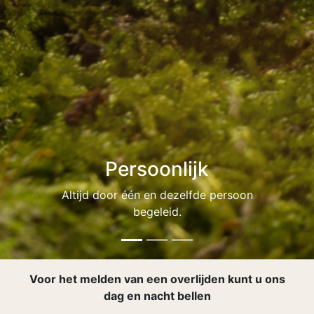
ijk
Voor ieders
zelfde persoon
Van eenvoudig tot zeer ui
.
zoals u dat w
Voor het melden van een overlijden kunt u ons
dag en nacht bellen